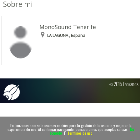
Sobre mi
MonoSound Tenerife
LA LAGUNA , España
© 2015 Lanzanos
En Lanzanos.com solo usamos cookies para la gestión de tu usuario y mejorar la
experiencia de uso. Al continuar navegando, consideramos que aceptas su uso.
De
acuerdo
|
Terminos de uso