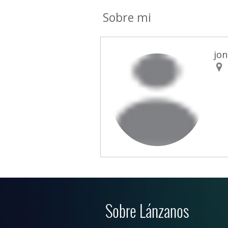
Sobre mi
jo
Sobre Lánzanos