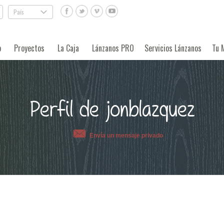
País
.
o
Proyectos
La Caja
Lánzanos PRO
Servicios Lánzanos
Tu 
Perfil de jonblazquez
Envía un mensaje privado