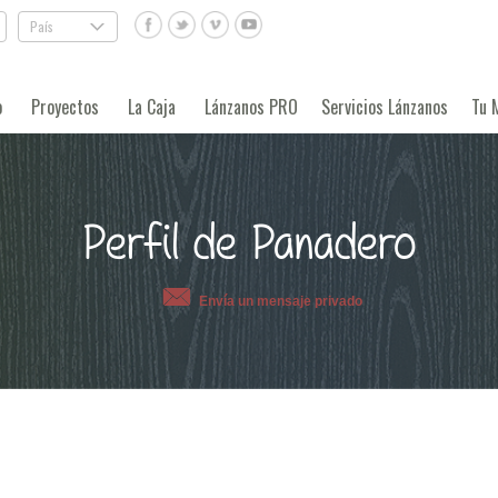
País
.
o
Proyectos
La Caja
Lánzanos PRO
Servicios Lánzanos
Tu 
Perfil de Panadero
Envía un mensaje privado