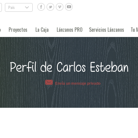
País
.
o
Proyectos
La Caja
Lánzanos PRO
Servicios Lánzanos
Tu 
Perfil de Carlos Esteban
Envía un mensaje privado