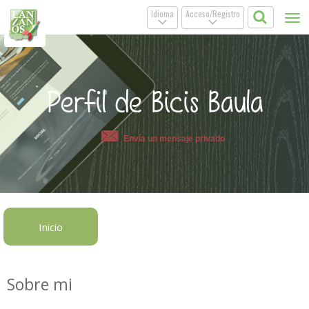
Idioma
Acceso/Registro
Tog
.
.
nav
Perfil de Bicis Baula
Envía un mensaje privado
Inicio
Sobre mi