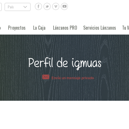
País
.
o
Proyectos
La Caja
Lánzanos PRO
Servicios Lánzanos
Tu 
Perfil de igmuas
Envía un mensaje privado