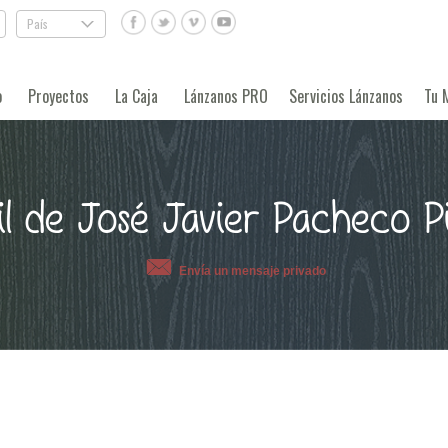
País
.
o
Proyectos
La Caja
Lánzanos PRO
Servicios Lánzanos
Tu 
il de José Javier Pacheco P
Envía un mensaje privado