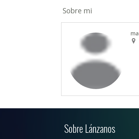
Sobre mi
ma
Sobre Lánzanos