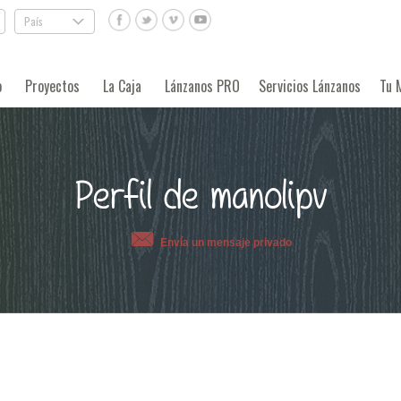
País
.
o
Proyectos
La Caja
Lánzanos PRO
Servicios Lánzanos
Tu 
Perfil de manolipv
Envía un mensaje privado