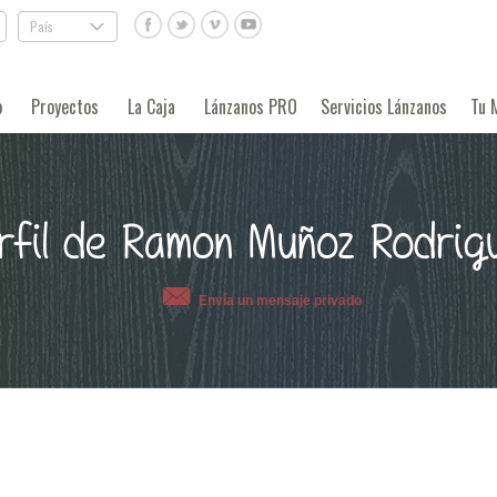
País
.
o
Proyectos
La Caja
Lánzanos PRO
Servicios Lánzanos
Tu 
rfil de Ramon Muñoz Rodrig
Envía un mensaje privado