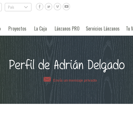
País
.
o
Proyectos
La Caja
Lánzanos PRO
Servicios Lánzanos
Tu 
Perfil de Adrián Delgado
Envía un mensaje privado