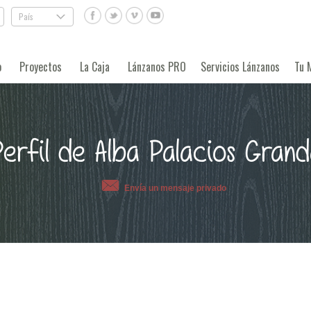
País
.
o
Proyectos
La Caja
Lánzanos PRO
Servicios Lánzanos
Tu 
erfil de Alba Palacios Gran
Envía un mensaje privado