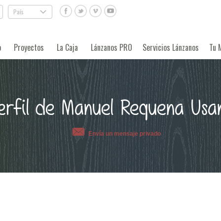
País
.
o
Proyectos
La Caja
Lánzanos PRO
Servicios Lánzanos
Tu 
erfil de Manuel Requena Usa
Envía un mensaje privado