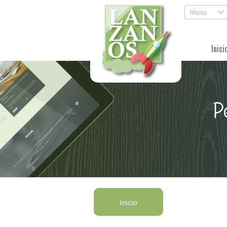
Idioma
.
Inici
P
Inicio