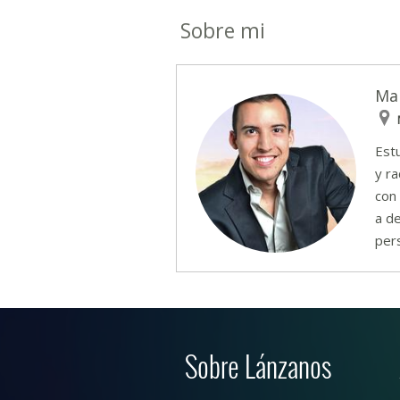
Sobre mi
Ma
Est
y ra
con
a de
pers
Sobre Lánzanos