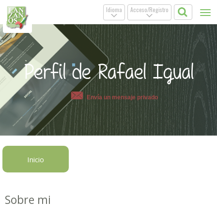
Idioma
Acceso/Registro
Tog
.
.
nav
Perfil de Rafael Igual
Envía un mensaje privado
Inicio
Sobre mi