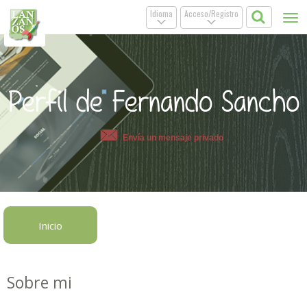
Idioma
Acceso/Registro
Tog
.
.
nav
Perfil de Fernando Sancho
Envía un mensaje privado
Inicio
Sobre mi