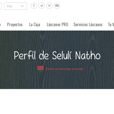
País
.
o
Proyectos
La Caja
Lánzanos PRO
Servicios Lánzanos
Tu 
Perfil de Selulí Natho
Envía un mensaje privado