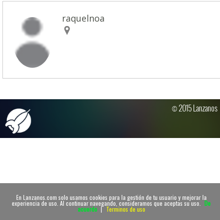
raquelnoa
© 2015 Lanzanos
En Lanzanos.com solo usamos cookies para la gestión de tu usuario y mejorar la
experiencia de uso. Al continuar navegando, consideramos que aceptas su uso.
De
acuerdo
|
Terminos de uso