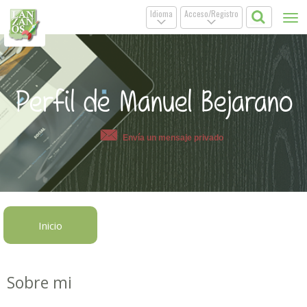
Idioma
Acceso/Registro
Tog
.
.
nav
Perfil de Manuel Bejarano
Envía un mensaje privado
Inicio
Sobre mi