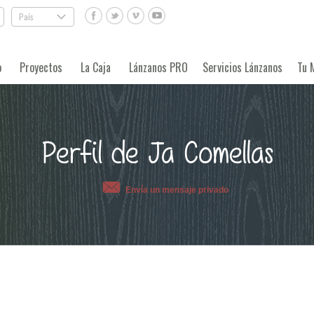
País
.
o
Proyectos
La Caja
Lánzanos PRO
Servicios Lánzanos
Tu 
Perfil de Ja Comellas
Envía un mensaje privado