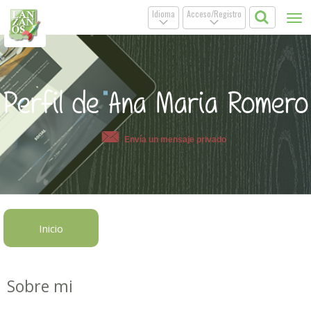
Idioma
Acceso/Registro
Tog
.
.
nav
Perfil de Ana Maria Romero
Envía un mensaje privado
Inicio
Sobre mi