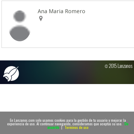
Ana Maria Romero
© 2015 Lanzanos
En Lanzanos.com solo usamos cookies para la gestión de tu usuario y mejorar la
experiencia de uso. Al continuar navegando, consideramos que aceptas su uso.
De
acuerdo
|
Terminos de uso