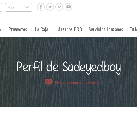
País
.
o
Proyectos
La Caja
Lánzanos PRO
Servicios Lánzanos
Tu 
Perfil de Sadeyedboy
Envía un mensaje privado