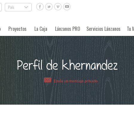
País
.
o
Proyectos
La Caja
Lánzanos PRO
Servicios Lánzanos
Tu 
Perfil de khernandez
Envía un mensaje privado