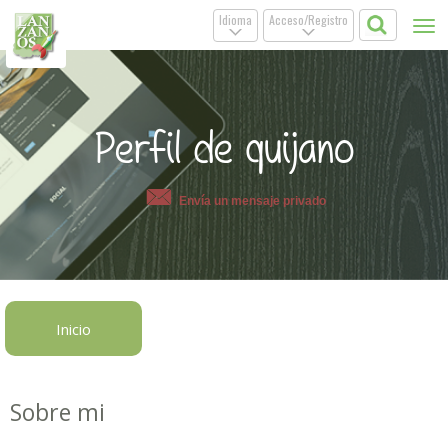
Idioma
Acceso/Registro
Tog
.
.
nav
Perfil de quijano
Envía un mensaje privado
Inicio
Sobre mi