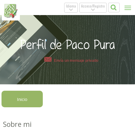
Idioma
Acceso/Registro
Tog
.
.
nav
Perfil de Paco Pura
Envía un mensaje privado
Inicio
Sobre mi