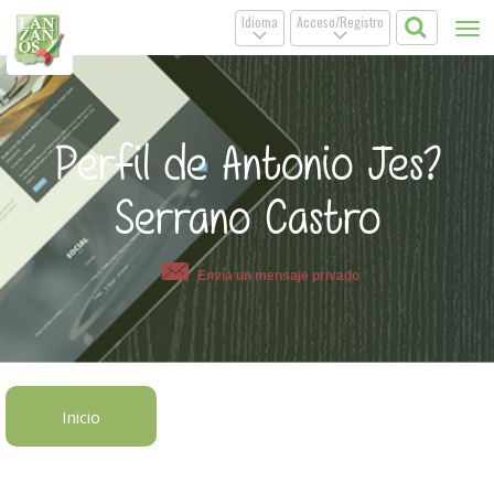
Idioma
Acceso/Registro
Tog
.
.
nav
Perfil de Antonio Jes?
Serrano Castro
Envía un mensaje privado
Inicio