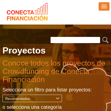
Tog
nav
Proyectos
Conoce todos los proyectos de
Crowdfunding de Conecta
Financiación
Selecciona un filtro para listar proyectos:
Recomendados
.
o selecciona una categoría