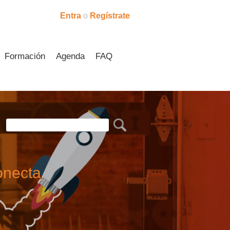
Entra
o
Regístrate
Formación
Agenda
FAQ
onecta