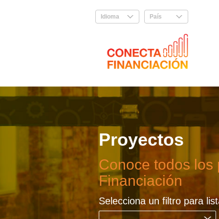
Idioma
.
País
.
Proyectos
Conoce todos los
Financiación
Selecciona un filtro para lis