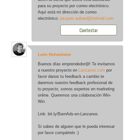
para su proyecto por correo electrónico.
Aquí está mi dirección de correo
electrónico:
jacques.aubard@hotmail.com
Contestar
León Hohenheim
Buenos días emprendedor@! Te invitamos
a nuestro proyecto en
Lanzanos.com
por
favor danos tu feedback a cambio te
daremos nuestro feedback profesional de
tu proyecto, somos expertos en marketing
online. Queremos una colaboración Win-
Win.
Link: bit.ly/BarnAds-en-Lanzanos
Si sabes de alguien que le pueda interesar
por favor compártelo :)