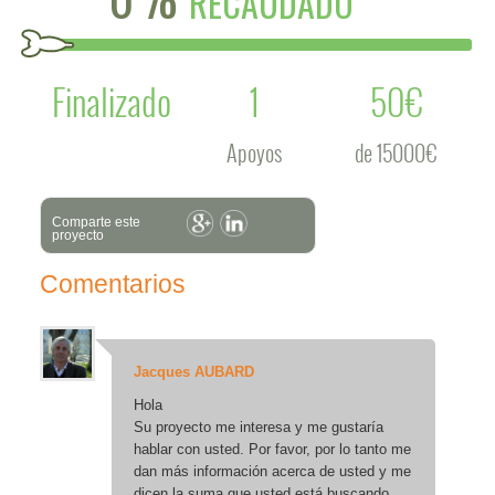
RECAUDADO
Finalizado
1
50€
Apoyos
de 15000€
Comparte este
proyecto
Comentarios
Jacques AUBARD
Hola
Su proyecto me interesa y me gustaría
hablar con usted. Por favor, por lo tanto me
dan más información acerca de usted y me
dicen la suma que usted está buscando