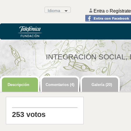
Idioma
.
Entra
o
Regístrate
INTEGRACIÓN SOCIAL,
Descripción
Comentarios (4)
Galería (20)
253
votos