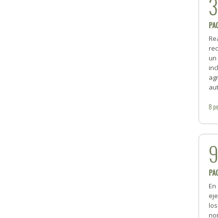
PA
Re
rec
un
inc
ag
aut
8
pe
PA
En 
ej
lo
nom