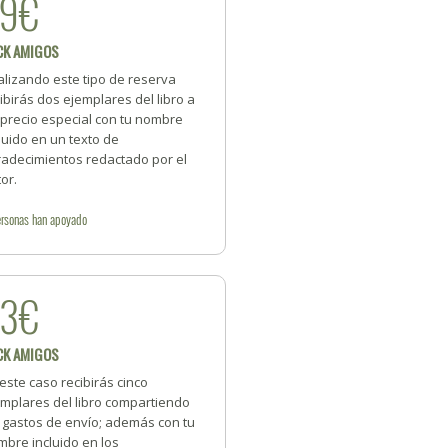
39€
CK AMIGOS
alizando este tipo de reserva
ibirás dos ejemplares del libro a
 precio especial con tu nombre
luido en un texto de
radecimientos redactado por el
or.
rsonas
han apoyado
93€
CK AMIGOS
este caso recibirás cinco
emplares del libro compartiendo
s gastos de envío; además con tu
bre incluido en los