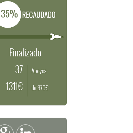
135%
RECAUDADO
Finalizado
37
Apoyos
1311€
de 970€