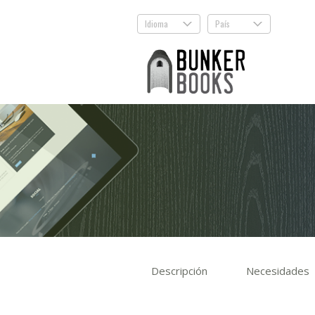
Idioma
País
.
.
Descripción
Necesidades