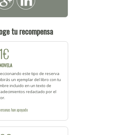
oge tu recompensa
1€
 NOVELA
leccionando este tipo de reserva
ibirás un ejemplar del libro con tu
mbre incluido en un texto de
radecimientos redactado por el
or.
personas
han apoyado