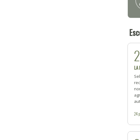
Esc
2
LA
Se
rec
no
ag
aut
24