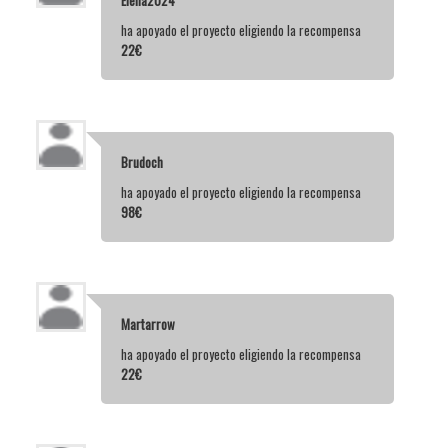
Elena2024
ha apoyado el proyecto eligiendo la recompensa
22€
Brudoch
ha apoyado el proyecto eligiendo la recompensa
98€
Martarrow
ha apoyado el proyecto eligiendo la recompensa
22€