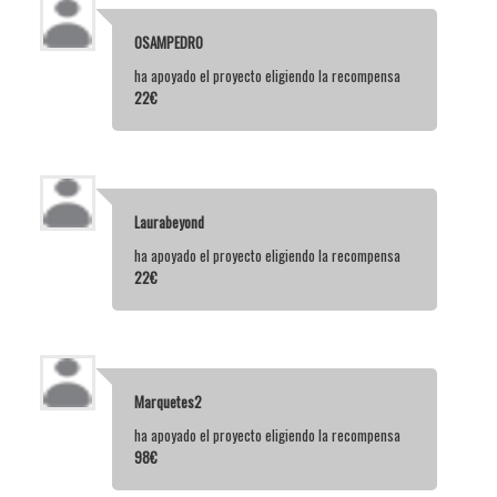
OSAMPEDRO
ha apoyado el proyecto eligiendo la recompensa
22€
Laurabeyond
ha apoyado el proyecto eligiendo la recompensa
22€
Marquetes2
ha apoyado el proyecto eligiendo la recompensa
98€