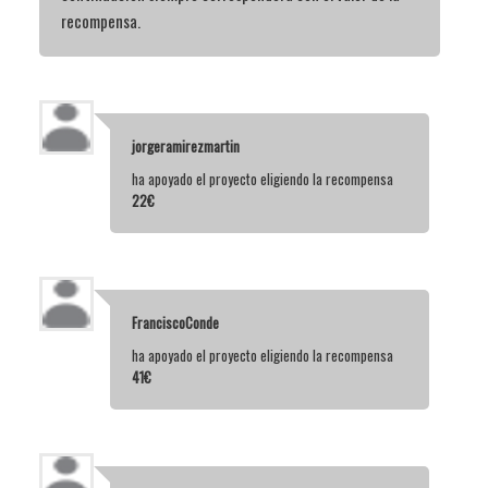
recompensa.
jorgeramirezmartin
ha apoyado el proyecto eligiendo la recompensa
22€
FranciscoConde
ha apoyado el proyecto eligiendo la recompensa
41€