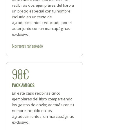
recibirás dos ejemplares del libro a
un precio especial con tu nombre
incluido en un texto de
agradecimientos redactado por el
autor junto con un marcapáginas
exclusivo.
6
personas
han apoyado
98€
PACK AMIGOS
En este caso recibirás cinco
ejemplares del libro compartiendo
los gastos de envío; además con tu
nombre incluido en los
agradecimientos, un marcapáginas
exclusivo.