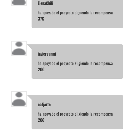
ElenaChili
ha apoyado el proyecto eligiendo la recompensa
37€
javiersanmi
ha apoyado el proyecto eligiendo la recompensa
20€
cafjarte
ha apoyado el proyecto eligiendo la recompensa
20€