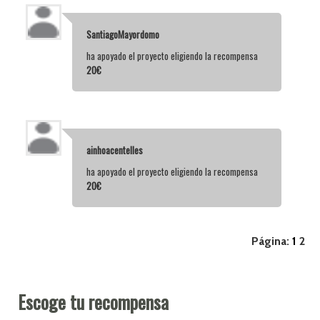
SantiagoMayordomo
ha apoyado el proyecto eligiendo la recompensa
20€
ainhoacentelles
ha apoyado el proyecto eligiendo la recompensa
20€
Página:
1
2
Escoge tu recompensa