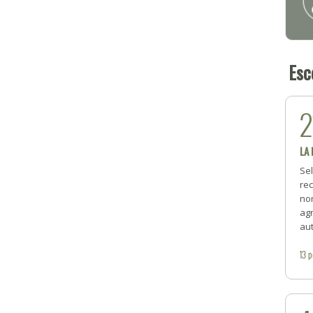
Esc
2
LA
Se
rec
no
ag
aut
13
p