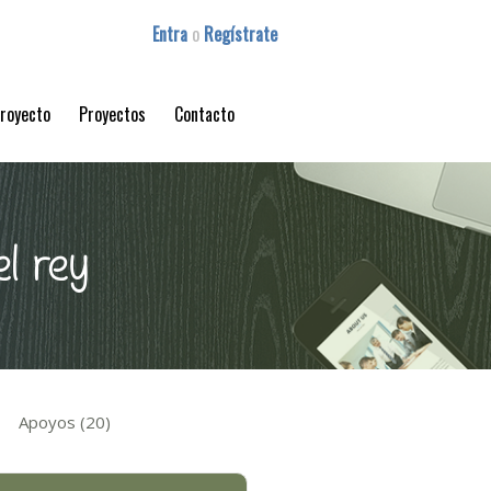
Entra
o
Regístrate
proyecto
Proyectos
Contacto
el rey
Apoyos (20)