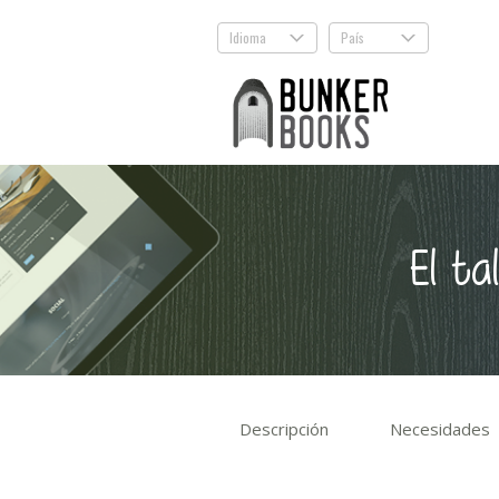
Idioma
País
.
.
El ta
Descripción
Necesidades