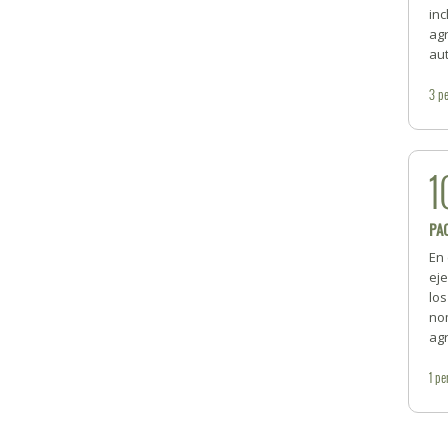
inc
ag
aut
3
pe
1
PA
En 
ej
lo
nom
ag
1
pe