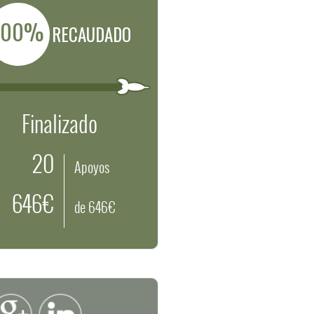
100%
RECAUDADO
Finalizado
20
Apoyos
646€
de 646€