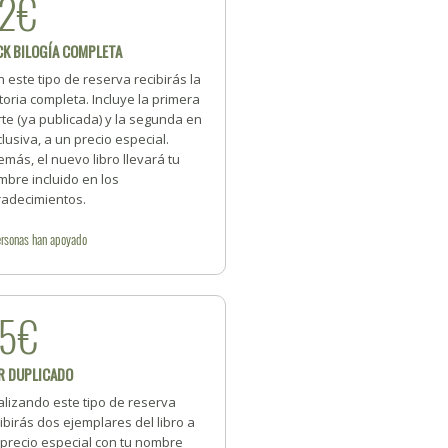
2€
CK BILOGÍA COMPLETA
 este tipo de reserva recibirás la
toria completa. Incluye la primera
te (ya publicada) y la segunda en
lusiva, a un precio especial.
más, el nuevo libro llevará tu
bre incluido en los
radecimientos.
rsonas
han apoyado
45€
R DUPLICADO
alizando este tipo de reserva
ibirás dos ejemplares del libro a
 precio especial con tu nombre