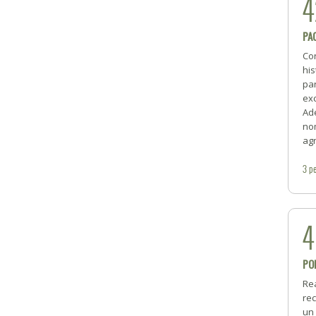
4
PA
Con
his
par
exc
Ade
nom
ag
3
pe
PO
Re
rec
un