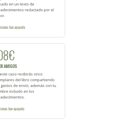
luido en un texto de
radecimientos redactado por el
or.
rsonas
han apoyado
08€
CK AMIGOS
este caso recibirás cinco
emplares del libro compartiendo
s gastos de envío; además con tu
bre incluido en los
radecimientos.
rsonas
han apoyado