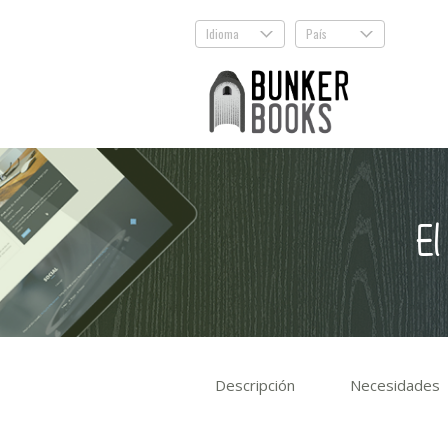
Idioma
País
.
.
El
Descripción
Necesidades