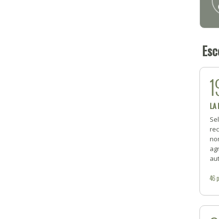
Esc
1
LA
Se
rec
no
ag
aut
46