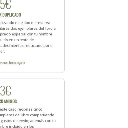
35€
R DUPLICADO
alizando este tipo de reserva
ibirás dos ejemplares del libro a
 precio especial con tu nombre
luido en un texto de
radecimientos redactado por el
or.
rsonas
han apoyado
83€
CK AMIGOS
este caso recibirás cinco
emplares del libro compartiendo
s gastos de envío; además con tu
bre incluido en los