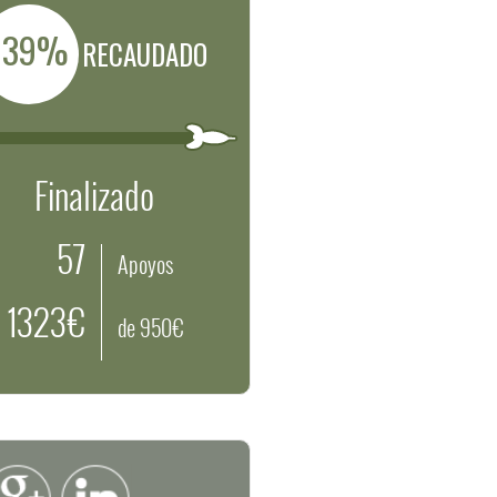
139%
RECAUDADO
Finalizado
57
Apoyos
1323€
de 950€