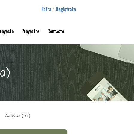
Entra
o
Regístrate
proyecto
Proyectos
Contacto
la)
Apoyos (57)