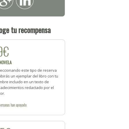
oge tu recompensa
9€
 NOVELA
leccionando este tipo de reserva
ibirás un ejemplar del libro con tu
mbre incluido en un texto de
radecimientos redactado por el
or.
personas
han apoyado