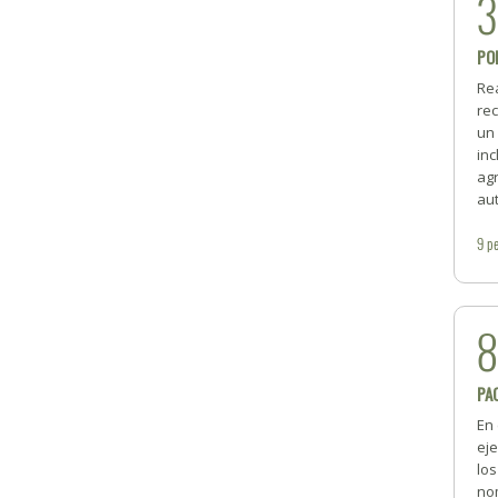
PO
Re
rec
un
inc
ag
aut
9
pe
PA
En 
ej
lo
nom