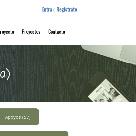
Entra
o
Regístrate
proyecto
Proyectos
Contacto
la)
Apoyos (57)