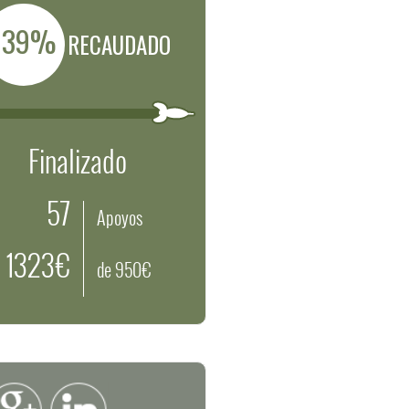
139%
RECAUDADO
Finalizado
57
Apoyos
1323€
de 950€