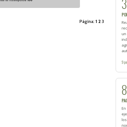
PO
Página:
1
2
3
Re
rec
un
inc
ag
aut
9
pe
PA
En 
ej
lo
nom