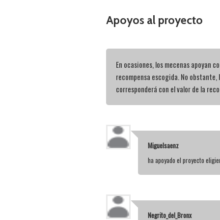
Apoyos al proyecto
En ocasiones, los mecenas apoyan con
recompensa escogida. No obstante, 
corresponderá con el valor de la rec
Miguelsaenz
ha apoyado el proyecto elig
Negrito_del_Bronx