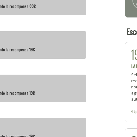
iendo la recompensa
83€
Esc
1
iendo la recompensa
19€
LA
Se
rec
no
iendo la recompensa
19€
ag
aut
46
iendo la recompensa
19€