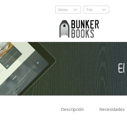
Idioma
País
.
.
El
Descripción
Necesidades