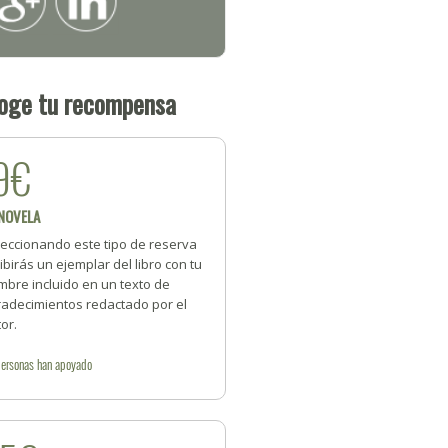
oge tu recompensa
9€
 NOVELA
leccionando este tipo de reserva
ibirás un ejemplar del libro con tu
mbre incluido en un texto de
radecimientos redactado por el
or.
personas
han apoyado