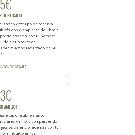
35€
R DUPLICADO
alizando este tipo de reserva
ibirás dos ejemplares del libro a
 precio especial con tu nombre
luido en un texto de
radecimientos redactado por el
or.
rsonas
han apoyado
83€
CK AMIGOS
este caso recibirás cinco
emplares del libro compartiendo
s gastos de envío; además con tu
bre incluido en los