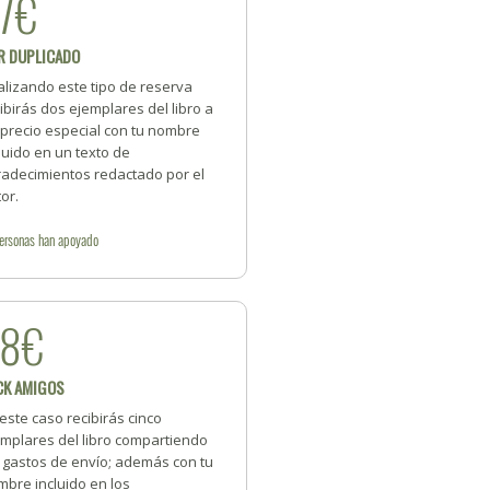
7€
R DUPLICADO
alizando este tipo de reserva
ibirás dos ejemplares del libro a
 precio especial con tu nombre
luido en un texto de
radecimientos redactado por el
or.
ersonas
han apoyado
88€
CK AMIGOS
este caso recibirás cinco
emplares del libro compartiendo
s gastos de envío; además con tu
bre incluido en los