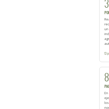
3
PO
Re
rec
un
inc
ag
aut
13
p
PA
En 
ej
lo
nom