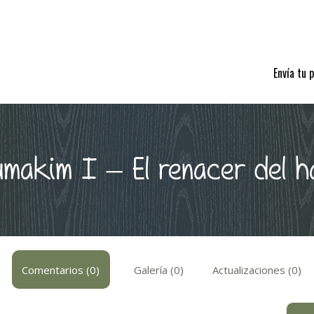
Envía tu 
úmakim I – El renacer del h
Comentarios (0)
Galería (0)
Actualizaciones (0)