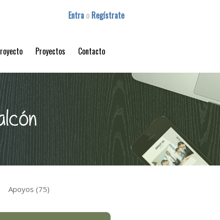
Entra
o
Regístrate
proyecto
Proyectos
Contacto
alcón
Apoyos (75)