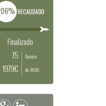
206%
RECAUDADO
Finalizado
75
Apoyos
1979€
de 960€