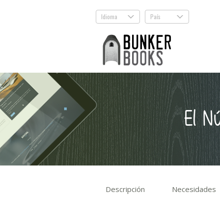
Idioma
País
.
.
El N
Descripción
Necesidades