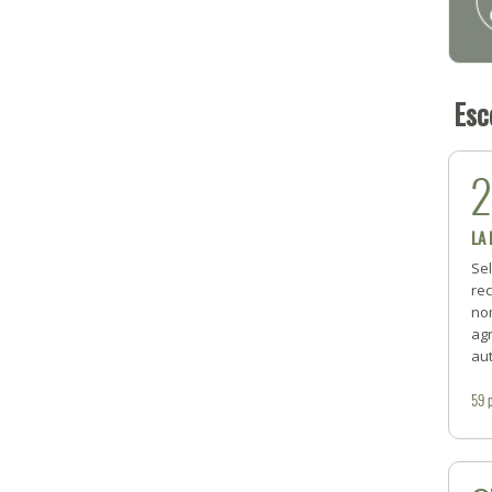
Esc
LA
Se
rec
no
ag
aut
59