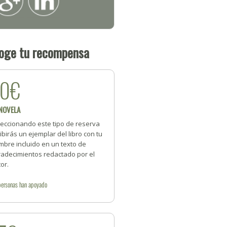
oge tu recompensa
20€
 NOVELA
leccionando este tipo de reserva
ibirás un ejemplar del libro con tu
mbre incluido en un texto de
radecimientos redactado por el
or.
personas
han apoyado