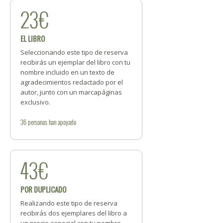
23€
EL LIBRO
Seleccionando este tipo de reserva
recibirás un ejemplar del libro con tu
nombre incluido en un texto de
agradecimientos redactado por el
autor, junto con un marcapáginas
exclusivo.
36
personas
han apoyado
43€
POR DUPLICADO
Realizando este tipo de reserva
recibirás dos ejemplares del libro a