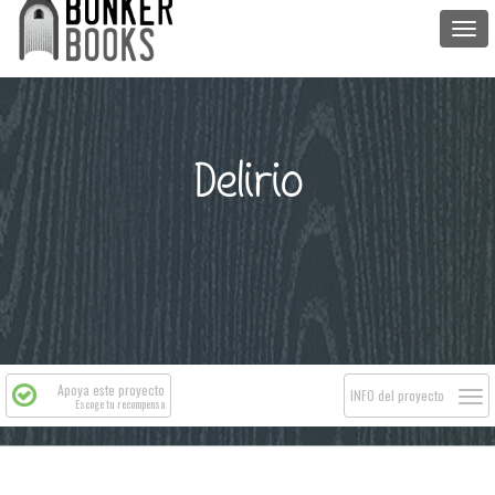
Togg
navi
Delirio
Apoya este proyecto
Togg
INFO del proyecto
Escoge tu recompensa
navi