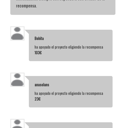
recompensa.
Bohita
ha apoyado el proyecto eligiendo la recompensa
103€
anasolans
ha apoyado el proyecto eligiendo la recompensa
23€