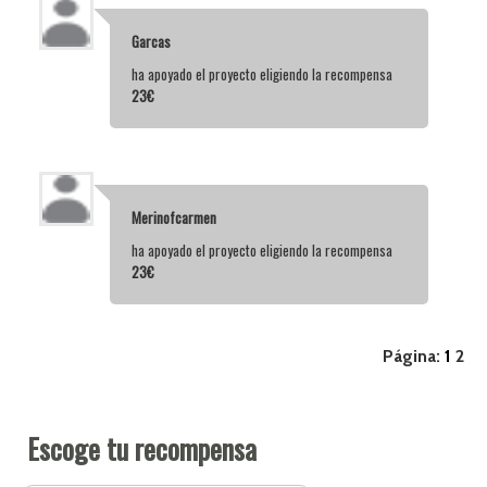
Garcas
ha apoyado el proyecto eligiendo la recompensa
23€
Merinofcarmen
ha apoyado el proyecto eligiendo la recompensa
23€
Página:
1
2
Escoge tu recompensa