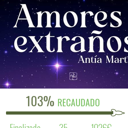
103%
RECAUDADO
Finalizado
35
1026€