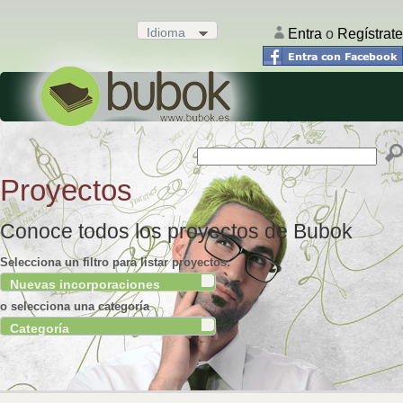
Idioma
.
Entra
o
Regístrate
Proyectos
Conoce todos los proyectos de Bubok
Selecciona un filtro para listar proyectos:
Nuevas incorporaciones
.
o selecciona una categoría
Categoría
.