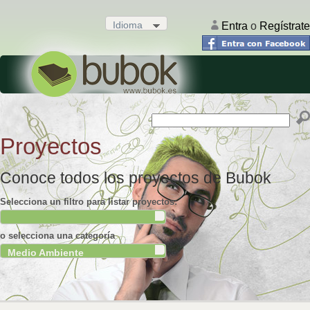
Idioma
.
Entra
o
Regístrate
Proyectos
Conoce todos los proyectos de Bubok
Selecciona un filtro para listar proyectos:
.
o selecciona una categoría
Medio Ambiente
.