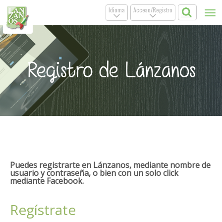
Idioma
Acceso/Registro
Tog
.
.
nav
Registro de Lánzanos
Puedes registrarte en Lánzanos, mediante nombre de
usuario y contraseña, o bien con un solo click
mediante Facebook.
Regístrate