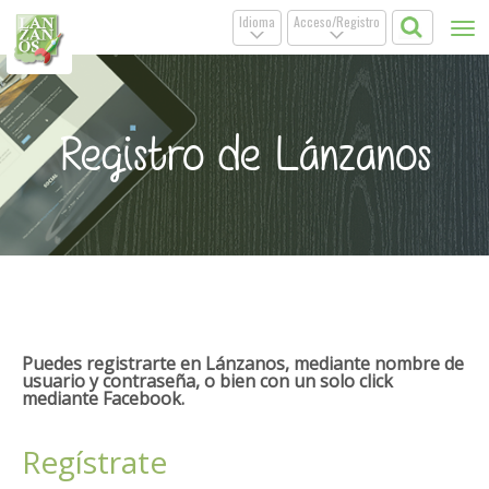
Idioma
Acceso/Registro
Tog
.
.
nav
Registro de Lánzanos
Puedes registrarte en Lánzanos, mediante nombre de
usuario y contraseña, o bien con un solo click
mediante Facebook.
Regístrate