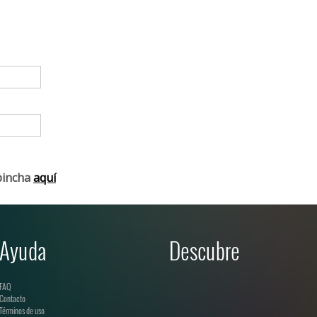
pincha
aquí
Ayuda
Descubre
FAQ
Contacto
Términos de uso