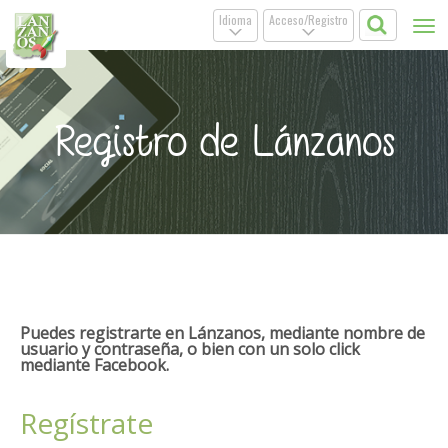
Idioma
Acceso/Registro
Tog
.
.
nav
Registro de Lánzanos
Puedes registrarte en Lánzanos, mediante nombre de
usuario y contraseña, o bien con un solo click
mediante Facebook.
Regístrate