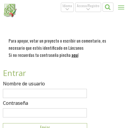
Idioma
Acceso/Registro
Tog
.
.
nav
Para apoyar, votar un proyecto o escribir un comentario, es
necesario que estés identificado en Lánzanos
Si no recuerdas tu contraseña pincha
aquí
Entrar
Nombre de usuario
Contraseña