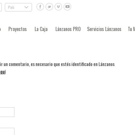
País
.
o
Proyectos
La Caja
Lánzanos PRO
Servicios Lánzanos
Tu 
bir un comentario, es necesario que estés identificado en Lánzanos
quí