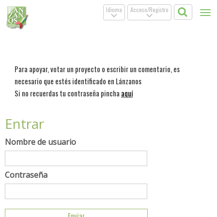
Idioma
Acceso/Registro
Tog
.
.
nav
Para apoyar, votar un proyecto o escribir un comentario, es
necesario que estés identificado en Lánzanos
Si no recuerdas tu contraseña pincha
aquí
Entrar
Nombre de usuario
Contraseña