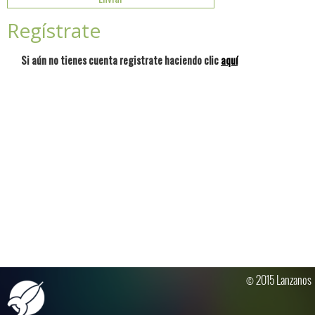
Regístrate
Si aún no tienes cuenta registrate haciendo clic
aquí
© 2015 Lanzanos