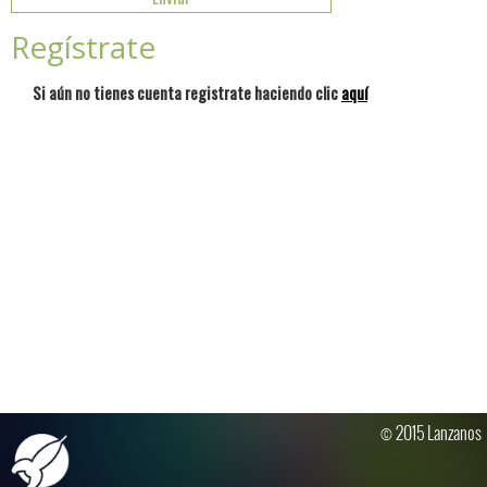
Regístrate
Si aún no tienes cuenta registrate haciendo clic
aquí
© 2015 Lanzanos