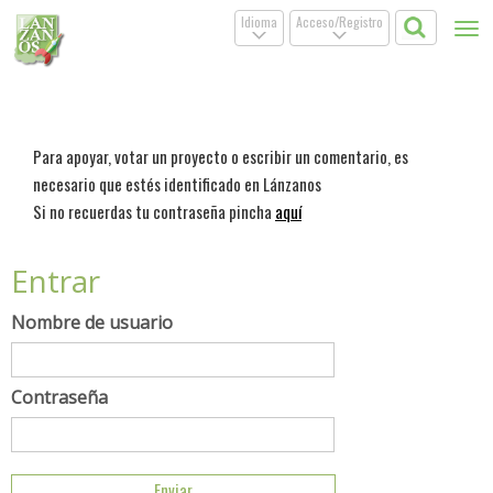
Idioma
Acceso/Registro
Tog
.
.
nav
Para apoyar, votar un proyecto o escribir un comentario, es
necesario que estés identificado en Lánzanos
Si no recuerdas tu contraseña pincha
aquí
Entrar
Nombre de usuario
Contraseña