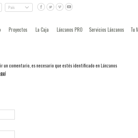
País
.
o
Proyectos
La Caja
Lánzanos PRO
Servicios Lánzanos
Tu 
bir un comentario, es necesario que estés identificado en Lánzanos
quí