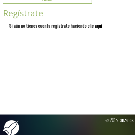
Regístrate
Si aún no tienes cuenta registrate haciendo clic
aquí
© 2015 Lanzanos